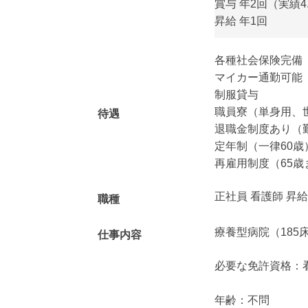
賞与 年2回（実績4
昇給 年1回
各種社会保険完備
マイカー通勤可能
制服貸与
職員寮（単身用、
待遇
退職金制度あり（
定年制（一律60歳
再雇用制度（65歳
正社員 看護師 昇
職種
療養型病院（185
仕事内容
必要な免許資格：
年齢：不問