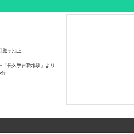
町殿ヶ池上
モ「長久手古戦場駅」より
5分