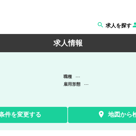

求人を探す
求人情報
職種
---
雇用形態
---

条件を変更する
地図から