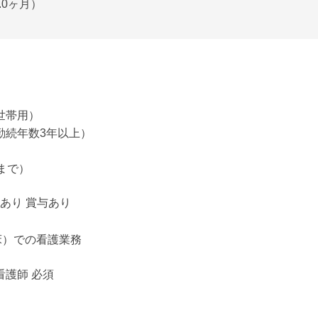
.0ヶ月）
世帯用）
勤続年数3年以上）
）
まで）
給あり 賞与あり
床）での看護業務
看護師 必須