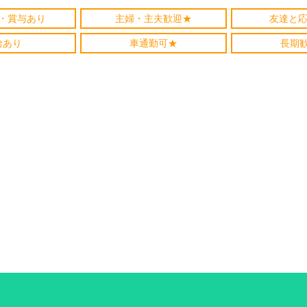
・賞与あり
主婦・主夫歓迎★
友達と応
給あり
車通勤可★
長期