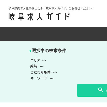
岐阜県内でお仕事探しなら「岐阜求人ガイド」にお任せください！
●
選択中の検索条件
エリア
---
給与
---
こだわり条件
---
キーワード
---
