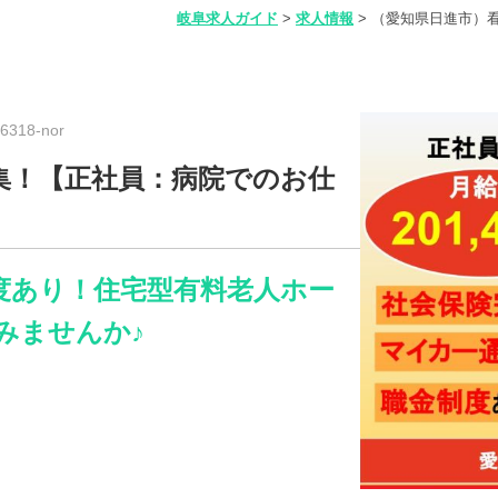
岐阜求人ガイド
>
求人情報
>
（愛知県日進市）
318-nor
集！【正社員：病院でのお仕
度あり！住宅型有料老人ホー
みませんか♪