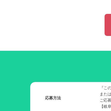
『こ
また
応募方法
ご応
【岐阜