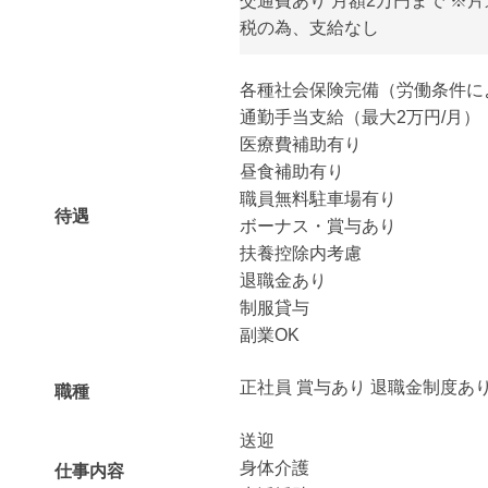
交通費あり 月額2万円まで ※片
税の為、支給なし
各種社会保険完備（労働条件に
通勤手当支給（最大2万円/月）
医療費補助有り
昼食補助有り
職員無料駐車場有り
待遇
ボーナス・賞与あり
扶養控除内考慮
退職金あり
制服貸与
副業OK
正社員 賞与あり 退職金制度あ
職種
送迎
身体介護
仕事内容