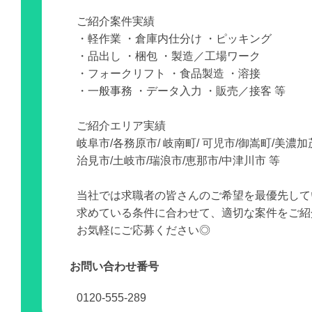
ご紹介案件実績
・軽作業 ・倉庫内仕分け ・ピッキング
・品出し ・梱包 ・製造／工場ワーク
・フォークリフト ・食品製造 ・溶接
・一般事務 ・データ入力 ・販売／接客 等
ご紹介エリア実績
岐阜市/各務原市/ 岐南町/ 可児市/御嵩町/美濃加
治見市/土岐市/瑞浪市/恵那市/中津川市 等
当社では求職者の皆さんのご希望を最優先して
求めている条件に合わせて、適切な案件をご紹
お気軽にご応募ください◎
お問い合わせ番号
0120-555-289