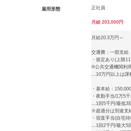
正社員
雇用形態
月給 203,000円
月給20.3万円～
交通費：一部支給
・規定あり(上限11,
※公共交通機関利用
…10万円以上は課
・基本給：150,000
・夜勤手当/1万5
…1回5千円/最低
※超過分は別途支
・宿直手当(自宅待機
…1回2千円/最大