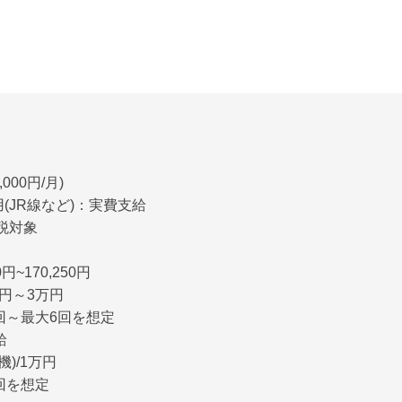
000円/月)
(JR線など)：実費支給
税対象
円~170,250円
千円～3万円
3回～最大6回を想定
給
)/1万円
5回を想定