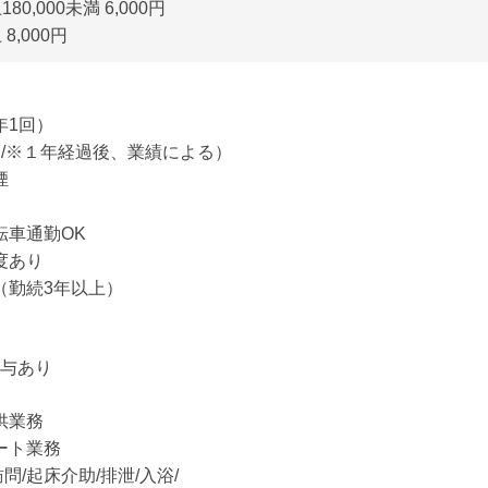
80,000未満 6,000円
8,000円
年1回）
回/※１年経過後、業績による）
煙
転車通勤OK
度あり
（勤続3年以上）
賞与あり
供業務
ート業務
訪問/起床介助/排泄/入浴/