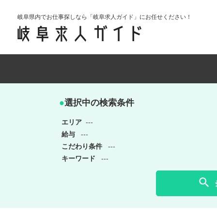
岐阜県内でお仕事探しなら「岐阜求人ガイド」にお任せください！
●
選択中の検索条件
エリア
---
給与
---
こだわり条件
---
キーワード
---
