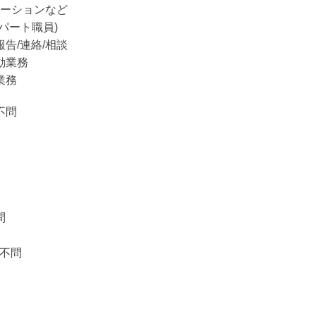
エーションなど
パート職員)
告/連絡/相談
動業務
業務
不問
問
：不問