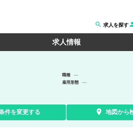

求人を探す
求人情報
職種
---
雇用形態
---

条件を変更する
地図から