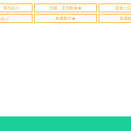
・賞与あり
主婦・主夫歓迎★
友達と応
給あり
車通勤可★
長期