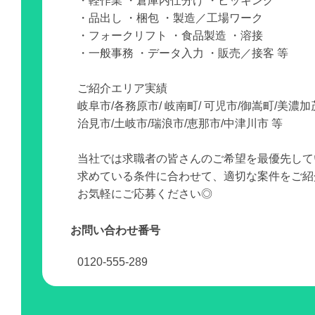
・軽作業 ・倉庫内仕分け ・ピッキング
・品出し ・梱包 ・製造／工場ワーク
・フォークリフト ・食品製造 ・溶接
・一般事務 ・データ入力 ・販売／接客 等
ご紹介エリア実績
岐阜市/各務原市/ 岐南町/ 可児市/御嵩町/美濃加
治見市/土岐市/瑞浪市/恵那市/中津川市 等
当社では求職者の皆さんのご希望を最優先して
求めている条件に合わせて、適切な案件をご紹
お気軽にご応募ください◎
お問い合わせ番号
0120-555-289