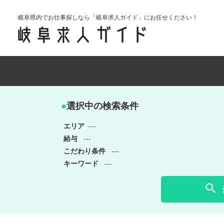
岐阜県内でお仕事探しなら「岐阜求人ガイド」にお任せください！
●
選択中の検索条件
エリア
---
給与
---
こだわり条件
---
キーワード
---
