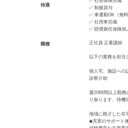
✅ 社会保険完備
待遇
✅ 制服貸与
✅ 車通勤OK（無
✅ 社用車完備
✅ 賠償責任保険加
正社員 正看護師
職種
以下の業務を担当
個人宅、施設への
診察介助
週20時間以上勤
り振ります。待機
地域に根ざした在
◆充実のサポート