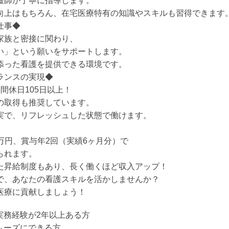
護師が丁寧に指導します。
向上はもちろん、在宅医療特有の知識やスキルも習得できます
仕事◆
家族と密接に関わり、
い」という願いをサポートします。
添った看護を提供できる環境です。
ランスの実現◆
間休日105日以上！
の取得も推奨しています。
実で、リフレッシュした状態で働けます。
68万円、賞与年2回（実績6ヶ月分）で
られます。
た昇給制度もあり、長く働くほど収入アップ！
で、あなたの看護スキルを活かしませんか？
医療に貢献しましょう！
の実務経験が2年以上ある方
スムーズにできる方