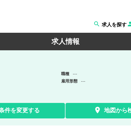

求人を探す
求人情報
職種
---
雇用形態
---

条件を変更する
地図から