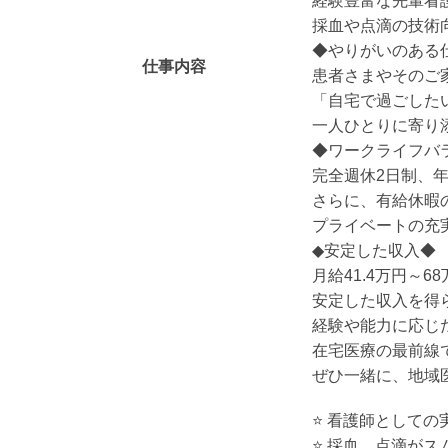
経験豊富な先輩看
採血や点滴の技術
◆やりがいのある
仕事内容
患者さまやそのご
「自宅で過ごした
一人ひとりに寄り
◆ワークライフバ
完全週休2日制、年
さらに、有給休暇
プライベートの充
◆安定した収入◆
月給41.4万円～
安定した収入を得
経験や能力に応じ
在宅医療の最前線
ぜひ一緒に、地域
⭐️ 看護師として
⭐️ 採血、点滴が