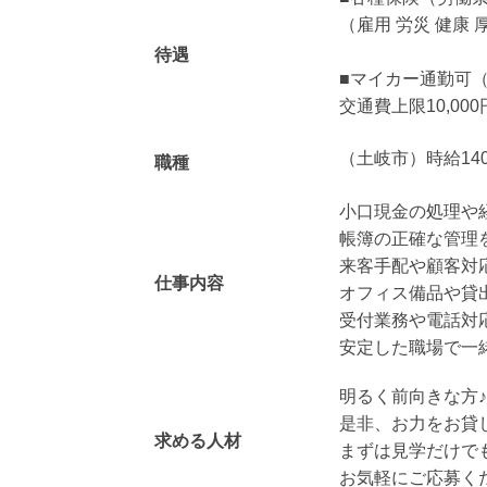
（雇用 労災 健康 
待遇
■マイカー通勤可
交通費上限10,0
（土岐市）時給14
職種
小口現金の処理や
帳簿の正確な管理
来客手配や顧客対
仕事内容
オフィス備品や貸
受付業務や電話対応
安定した職場で一緒
明るく前向きな方♪
是非、お力をお貸
求める人材
まずは見学だけで
お気軽にご応募く