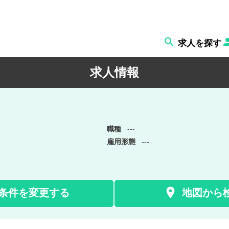

求人を探す
求人情報
職種
---
雇用形態
---

条件を変更する
地図から