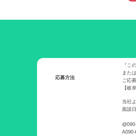
『こ
また
応募方法
ご応
【岐阜
当社
面談
@090
A090-