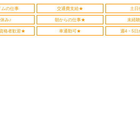
イムの仕事
交通費支給★
土日
休み♪
朝からの仕事★
未経験
資格者歓迎★
車通勤可★
週4・5日