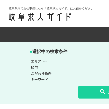
岐阜県内でお仕事探しなら「岐阜求人ガイド」にお任せください！
●
選択中の検索条件
エリア
---
給与
---
こだわり条件
---
キーワード
---
