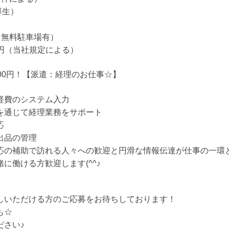
厚生）
（無料駐車場有）
00円（当社規定による）
00円！【派遣：経理のお仕事☆】
経費のシステム入力
を通じて経理業務をサポート
応
出品の管理
の補助で訪れる人々への歓迎と円滑な情報伝達が仕事の一環となり
に働ける方歓迎します(^^♪
しいただける方のご応募をお待ちしております！
も☆
ださい♪