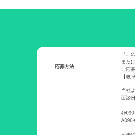
『こ
また
応募方法
ご応
【岐阜
当社
面談
@090
A090-