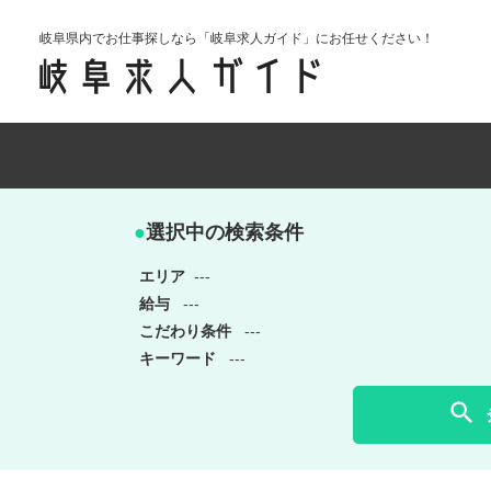
岐阜県内でお仕事探しなら「岐阜求人ガイド」にお任せください！
●
選択中の検索条件
エリア
---
給与
---
こだわり条件
---
キーワード
---
