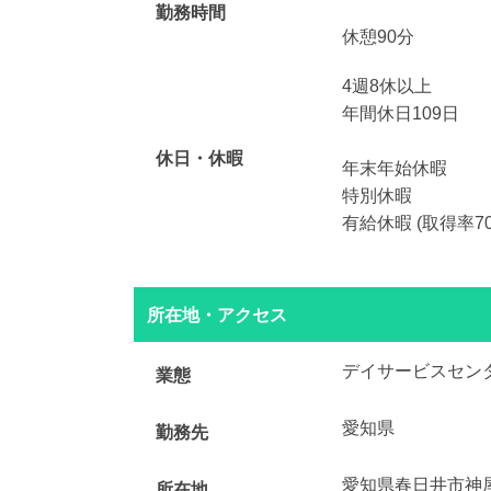
勤務時間
休憩90分
4週8休以上
年間休日109日
休日・休暇
年末年始休暇
特別休暇
有給休暇 (取得率70
所在地・アクセス
デイサービスセン
業態
愛知県
勤務先
愛知県春日井市神
所在地