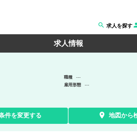

求人を探す
求人情報
職種
---
雇用形態
---

条件を変更する
地図から