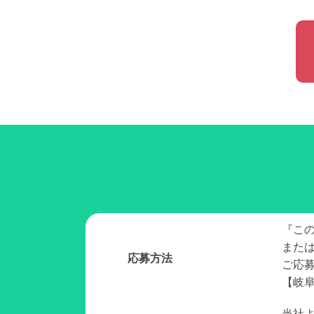
『こ
また
応募方法
ご応
【岐阜
当社