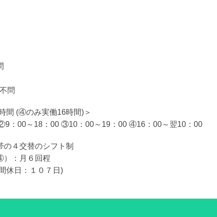
問
：不問
8時間 (④のみ実働16時間)＞
②9：00～18：00 ③10：00～19：00 ④16：00～翌10：00
帯の４交替のシフト制
④）：月６回程
間休日：１０７日)