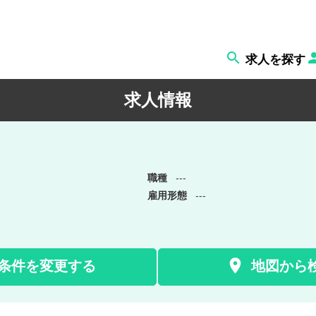

求人を探す
求人情報
職種
---
雇用形態
---

条件を変更する
地図から