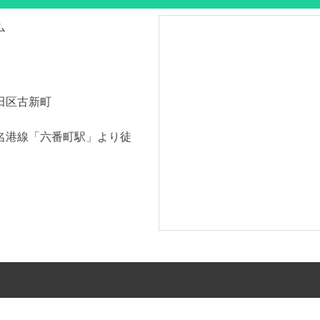
ム
田区古新町
名港線「六番町駅」より徒