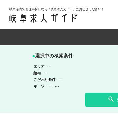
岐阜県内でお仕事探しなら「岐阜求人ガイド」にお任せください！
●
選択中の検索条件
エリア
---
給与
---
こだわり条件
---
キーワード
---
