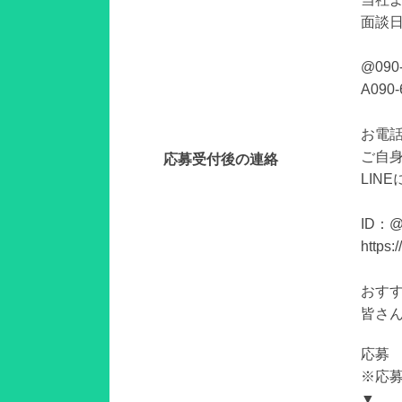
面談
@090
A090-
お電話
ご自
応募受付後の連絡
LIN
ID：@
https:
おすす
皆さ
応募
※応
▼