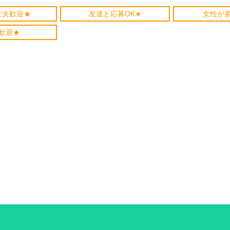
主夫歓迎★
友達と応募OK★
女性が
歓迎★