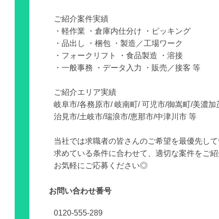
ご紹介案件実績
・軽作業 ・倉庫内仕分け ・ピッキング
・品出し ・梱包 ・製造／工場ワーク
・フォークリフト ・食品製造 ・溶接
・一般事務 ・データ入力 ・販売／接客 等
ご紹介エリア実績
岐阜市/各務原市/ 岐南町/ 可児市/御嵩町/美濃加
治見市/土岐市/瑞浪市/恵那市/中津川市 等
当社では求職者の皆さんのご希望を最優先して
求めている条件に合わせて、適切な案件をご紹
お気軽にご応募ください◎
お問い合わせ番号
0120-555-289