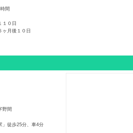
～8時間
１１０日
６ヶ月後１０日
字野間
」徒歩25分、車4分