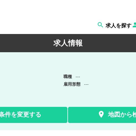

求人を探す
求人情報
職種
---
雇用形態
---

条件を変更する
地図から