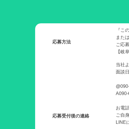
『こ
また
応募方法
ご応
【岐阜
当社
面談
@090
A090-
お電話
ご自
応募受付後の連絡
LIN