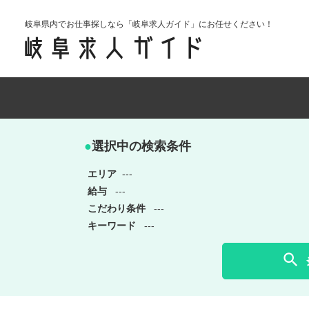
岐阜県内でお仕事探しなら「岐阜求人ガイド」にお任せください！
●
選択中の検索条件
エリア
---
給与
---
こだわり条件
---
キーワード
---
