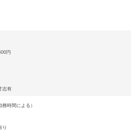
00円
寸志有
勤務時間による）
有り