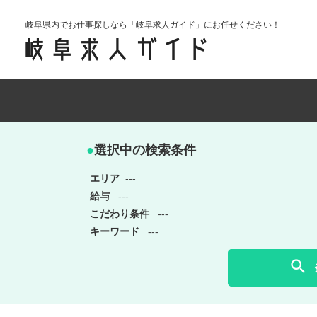
岐阜県内でお仕事探しなら「岐阜求人ガイド」にお任せください！
●
選択中の検索条件
エリア
---
給与
---
こだわり条件
---
キーワード
---
