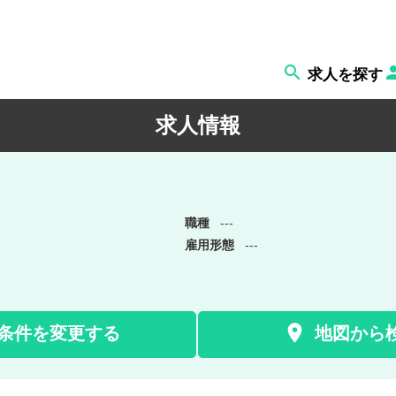

求人を探す
求人情報
職種
---
雇用形態
---

条件を変更する
地図から