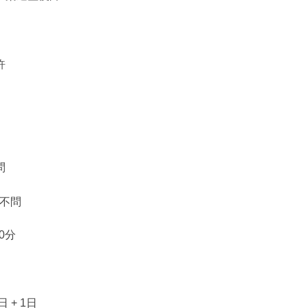
許
問
：不問
30分
 + 1日