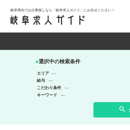
岐阜県内でお仕事探しなら「岐阜求人ガイド」にお任せください！
●
選択中の検索条件
エリア
---
給与
---
こだわり条件
---
キーワード
---
