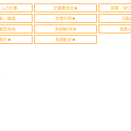
イムの仕事
交通費支給★
副業・Wワ
多い職場
学歴不問★
日勤
髪型自由
未経験OK★
残業
勤可★
長期歓迎★
♪