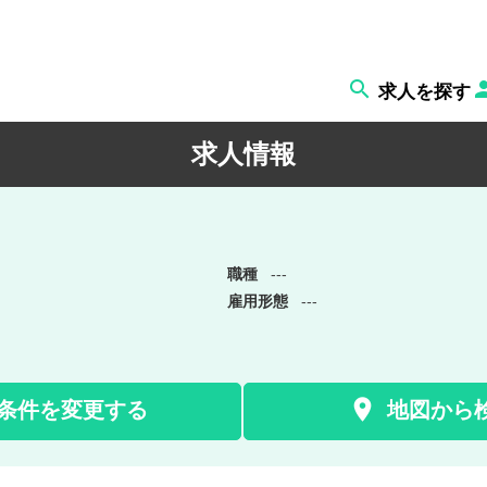

求人を探す
求人情報
職種
---
雇用形態
---

条件を変更する
地図から