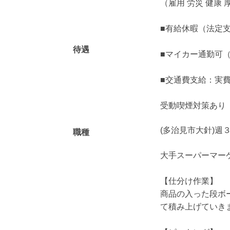
（雇用 労災 健康 
■有給休暇（法定
待遇
■マイカー通勤可
■交通費支給：実費
受動喫煙対策あり
(多治見市大針)週
職種
大手スーパーマー
【仕分け作業】
商品の入った段ボ
て積み上げていき