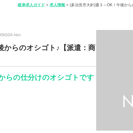
岐阜求人ガイド
>
求人情報
>
(多治見市大針)週３～OK！午後か
6504-hkn
午後からのオシゴト♪【派遣：商
からの仕分けのオシゴトです