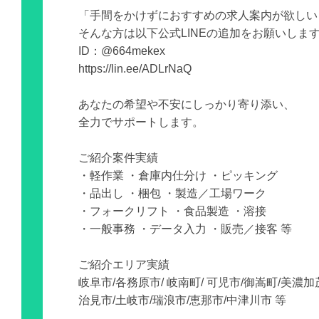
「手間をかけずにおすすめの求人案内が欲しい
そんな方は以下公式LINEの追加をお願いしま
ID：@664mekex
https://lin.ee/ADLrNaQ
あなたの希望や不安にしっかり寄り添い、
全力でサポートします。
ご紹介案件実績
・軽作業 ・倉庫内仕分け ・ピッキング
・品出し ・梱包 ・製造／工場ワーク
・フォークリフト ・食品製造 ・溶接
・一般事務 ・データ入力 ・販売／接客 等
ご紹介エリア実績
岐阜市/各務原市/ 岐南町/ 可児市/御嵩町/美濃加
治見市/土岐市/瑞浪市/恵那市/中津川市 等