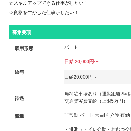
☆スキルアップできる仕事がしたい！
☆資格を生かした仕事がしたい！
募集要項
パート
雇用形態
日給 20,000円〜
給与
日給20,000円～
無料駐車場あり（通勤距離2㎞
待遇
交通費実費支給（上限5万円）
非常勤 パート 天白区 介護 夜勤
職種
・排泄（トイレ介助・おむつ交