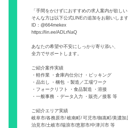
「手間をかけずにおすすめの求人案内が欲しい
そんな方は以下公式LINEの追加をお願いしま
ID：@664mekex
https://lin.ee/ADLrNaQ
あなたの希望や不安にしっかり寄り添い、
全力でサポートします。
ご紹介案件実績
・軽作業 ・倉庫内仕分け ・ピッキング
・品出し ・梱包 ・製造／工場ワーク
・フォークリフト ・食品製造 ・溶接
・一般事務 ・データ入力 ・販売／接客 等
ご紹介エリア実績
岐阜市/各務原市/ 岐南町/ 可児市/御嵩町/美濃加
治見市/土岐市/瑞浪市/恵那市/中津川市 等