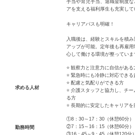
手当や育児手当、退職金制度な
アを支える福利厚生も充実して
キャリアパスも明確！
入職後は、経験とスキルを積み
アップが可能。定年後も再雇用
心して働ける環境が整っていま
⭐️ 観察力と注意力に自信がある
⭐️ 緊急時にも冷静に対応でき
⭐️ 配慮と気配りができる方
求める人材
⭐️ 介護スタッフと協力し、チ
る方
⭐️ 長期的に安定したキャリア
①8：30～17：30（休憩60分）
②7：15～16：15（休憩60分）
勤務時間
③16：45～9：45（休憩120分