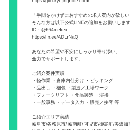
https://gifu-kyujinguide.com/
「手間をかけずにおすすめの求人案内が欲しい
そんな方は以下公式LINEの追加をお願いしま
ID：@664mekex
https://lin.ee/ADLrNaQ
あなたの希望や不安にしっかり寄り添い、
全力でサポートします。
ご紹介案件実績
・軽作業 ・倉庫内仕分け ・ピッキング
・品出し ・梱包 ・製造／工場ワーク
・フォークリフト ・食品製造 ・溶接
・一般事務 ・データ入力 ・販売／接客 等
ご紹介エリア実績
岐阜市/各務原市/ 岐南町/ 可児市/御嵩町/美濃加