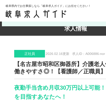
岐阜県内でお仕事探しなら「岐阜求人ガイド」にお任せください！
検索条件の確認・変更
求人情報
正社員
2026.02.16更新
求人ID：A006886-nor
【名古屋市昭和区御器所】介護老人
働きやすさ◎！【看護師／正職員】
夜勤手当含め月収30万円以上可能
を目指すあなたへ！