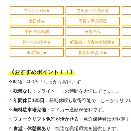
ブランクOK★
フルタイムの仕事
土日休み
子育て両立応援
平日のみ勤務
日勤のみ
朝からの仕事★
経験者・有資格者歓迎★
車通勤可★
長期休暇あり★
《おすすめポイント！！》
⭐️
時給1,400円！しっかり稼げます
⭐️
残業なし
：プライベートの時間を大切にできます。
⭐️
年間休日125日
：長期休暇も取得可能で、しっかりリフ
⭐️
無料駐車場完備
：マイカー通勤が便利です。
⭐️
フォークリフト免許が活かせる
：免許保持者は大歓迎！
⭐️
食堂・休憩室あり
：快適な職場環境を提供します。