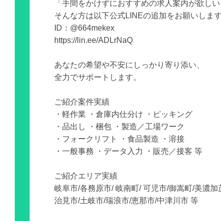
「手間をかけずにおすすめの求人案内が欲しい
そんな方は以下公式LINEの追加をお願いしま
ID：@664mekex
https://lin.ee/ADLrNaQ
あなたの希望や不安にしっかり寄り添い、
全力でサポートします。
ご紹介案件実績
・軽作業 ・倉庫内仕分け ・ピッキング
・品出し ・梱包 ・製造／工場ワーク
・フォークリフト ・食品製造 ・溶接
・一般事務 ・データ入力 ・販売／接客 等
ご紹介エリア実績
岐阜市/各務原市/ 岐南町/ 可児市/御嵩町/美濃加
治見市/土岐市/瑞浪市/恵那市/中津川市 等