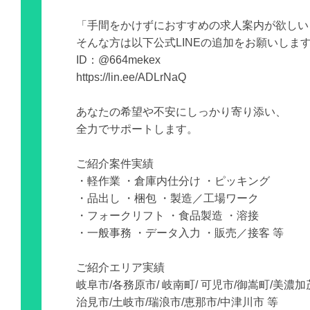
「手間をかけずにおすすめの求人案内が欲しい
そんな方は以下公式LINEの追加をお願いしま
ID：@664mekex
https://lin.ee/ADLrNaQ
あなたの希望や不安にしっかり寄り添い、
全力でサポートします。
ご紹介案件実績
・軽作業 ・倉庫内仕分け ・ピッキング
・品出し ・梱包 ・製造／工場ワーク
・フォークリフト ・食品製造 ・溶接
・一般事務 ・データ入力 ・販売／接客 等
ご紹介エリア実績
岐阜市/各務原市/ 岐南町/ 可児市/御嵩町/美濃加
治見市/土岐市/瑞浪市/恵那市/中津川市 等