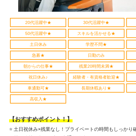
20代活躍中★
30代活躍中★
50代活躍中★
スキルを活かせる★
土日休み
学歴不問★
急募★
日勤のみ
朝からの仕事★
残業20時間未満★
祝日休み♪
経験者・有資格者歓迎★
車通勤可★
長期休暇あり★
高収入★
【おすすめポイント！】
⭐️ 土日祝休み×残業なし！プライベートの時間もしっかり