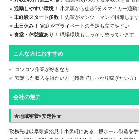
⭐️
通勤しやすい環境！
小泉駅から徒歩5分＆マイカー通勤
⭐️
未経験スタート多数！
先輩がマンツーマンで指導しま
⭐️
土日休み！
家庭やプライベートの予定も立てやすい。
⭐️
食堂・休憩室あり！
職場環境もしっかり整っています
こんな方におすすめ
✅ コツコツ作業が好きな方
✅ 安定した収入を得たい方（残業でしっかり稼ぎたい方）
会社の魅力
★地域密着×安定性★
勤務先は岐阜県多治見市小泉町にある、段ボール製造を手