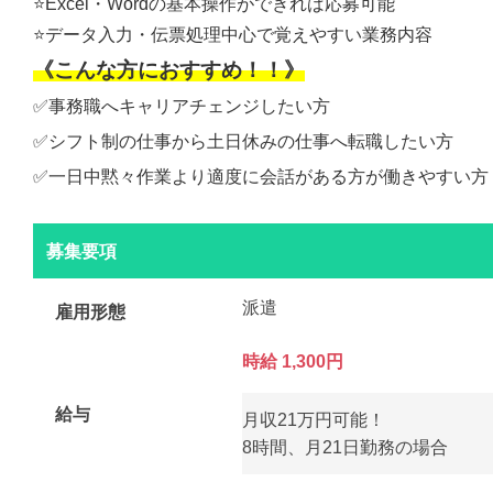
⭐️Excel・Wordの基本操作ができれば応募可能
⭐️データ入力・伝票処理中心で覚えやすい業務内容
《こんな方におすすめ！！》
✅事務職へキャリアチェンジしたい方
✅シフト制の仕事から土日休みの仕事へ転職したい方
✅一日中黙々作業より適度に会話がある方が働きやすい方
募集要項
派遣
雇用形態
時給 1,300円
給与
月収21万円可能！
8時間、月21日勤務の場合