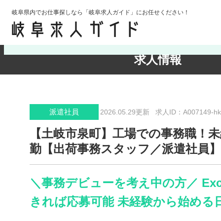
岐阜県内でお仕事探しなら「岐阜求人ガイド」にお任せください！
検索条件の確認・変更
求人情報
派遣社員
2026.05.29更新
求人ID：A007149-hk
【土岐市泉町】工場での事務職！未
勤【出荷事務スタッフ／派遣社員】
＼事務デビューを考え中の方／ Exc
きれば応募可能 未経験から始める