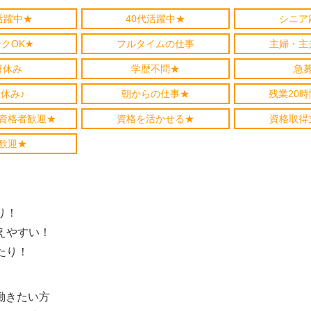
活躍中★
40代活躍中★
シニア
クOK★
フルタイムの仕事
主婦・主
日休み
学歴不問★
急
休み♪
朝からの仕事★
残業20
資格者歓迎★
資格を活かせる★
資格取得
歓迎★
り！
えやすい！
たり！
働きたい方