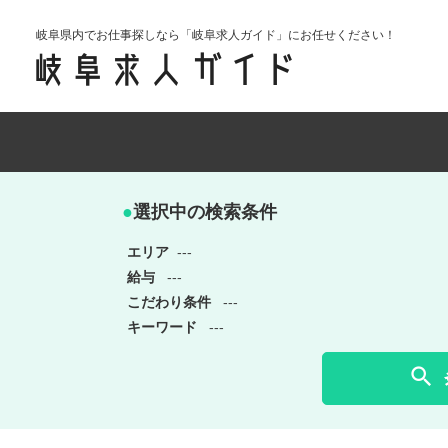
岐阜県内でお仕事探しなら「岐阜求人ガイド」にお任せください！
●
選択中の検索条件
エリア
---
給与
---
こだわり条件
---
キーワード
---
