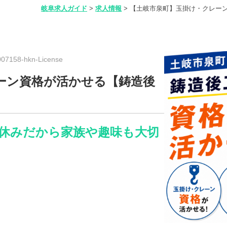
岐阜求人ガイド
>
求人情報
>
【土岐市泉町】玉掛け・クレー
7158-hkn-License
ーン資格が活かせる【鋳造後
日休みだから家族や趣味も大切