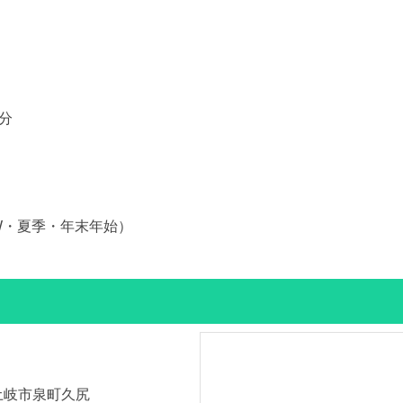
0分
W・夏季・年末年始）
県 土岐市泉町久尻