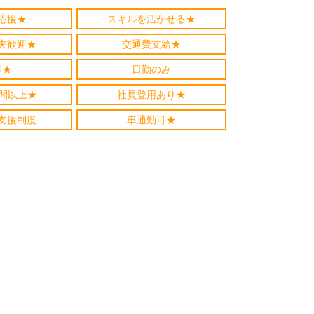
応援★
スキルを活かせる★
夫歓迎★
交通費支給★
募★
日勤のみ
時間以上★
社員登用あり★
支援制度
車通勤可★