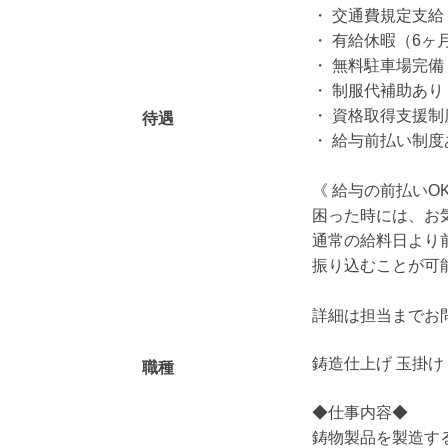
・ 交通費規定支給
・ 有給休暇（6ヶ
・ 無料駐車場完備
・ 制服代補助あ
・ 資格取得支援
待遇
・ 給与前払い制
《 給与の前払いOK
困った時には、お
通常の給料日より
振り込むことが可
詳細は担当までお
鋳造仕上げ 玉掛け
職種
◆仕事内容◆
鋳物製品を製造す