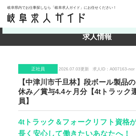
岐阜県内でお仕事探しなら「岐阜求人ガイド」にお任せください！
検索条件の確認・変更
求人情報
正社員
2026.07.03更新
求人ID：A007163-nor
【中津川市千旦林】段ボール製品の
休み／賞与4.4ヶ月分【4tトラック
員】
4tトラック＆フォークリフト資格
長く安心して働きたいあなたへ！