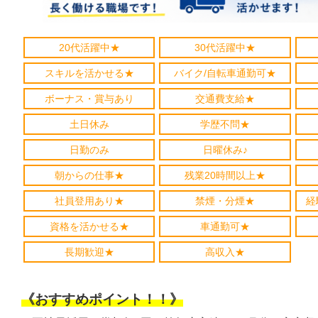
20代活躍中★
30代活躍中★
スキルを活かせる★
バイク/自転車通勤可★
ボーナス・賞与あり
交通費支給★
土日休み
学歴不問★
日勤のみ
日曜休み♪
朝からの仕事★
残業20時間以上★
社員登用あり★
禁煙・分煙★
経
資格を活かせる★
車通勤可★
長期歓迎★
高収入★
《おすすめポイント！！》