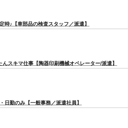
定時♪【車部品の検査スタッフ／派遣】
たんスキマ仕事【陶器印刷機械オペレーター/派遣】
・日勤のみ【一般事務／派遣社員】