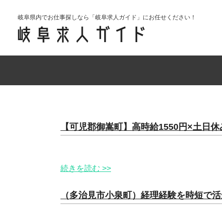
岐阜県内でお仕事探しなら「岐阜求人ガイド」にお任せください！
【可児郡御嵩町】高時給1550円×土
続きを読む >>
（多治見市小泉町）経理経験を時短で活か