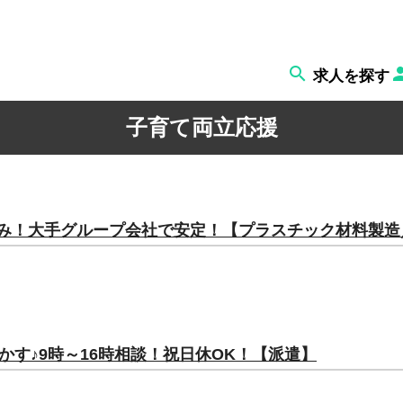

求人を探す
子育て両立応援
日休み！大手グループ会社で安定！【プラスチック材料製
す♪9時～16時相談！祝日休OK！【派遣】