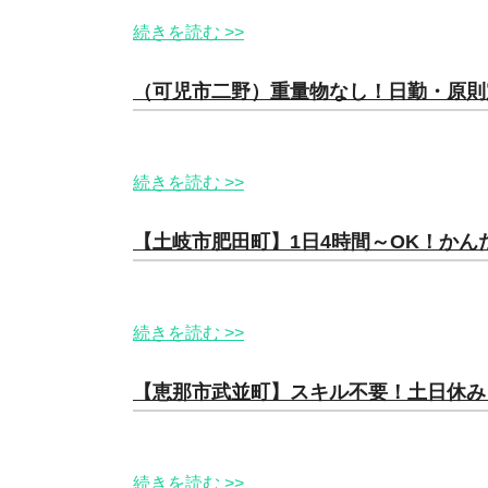
続きを読む >>
（可児市二野）重量物なし！日勤・原則
続きを読む >>
【土岐市肥田町】1日4時間～OK！かん
続きを読む >>
【恵那市武並町】スキル不要！土日休み
続きを読む >>