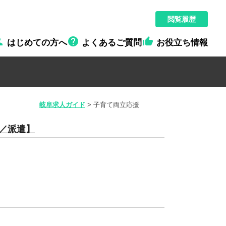
閲覧履歴



はじめての方へ
よくあるご質問
お役立ち情報
岐阜求人ガイド
>
子育て両立応援
造／派遣】