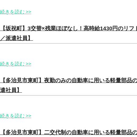
続きを読む >>
【坂祝町】3交替×残業ほぼなし！高時給1430円のリ
／派遣社員】
続きを読む >>
【多治見市東町】夜勤のみの自動車に用いる軽量部品
遣社員】
続きを読む >>
【多治見市東町】二交代制の自動車に用いる軽量部品