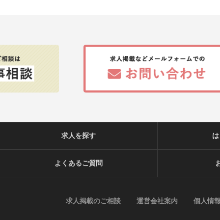
求人を探す
は
よくあるご質問
求人掲載のご相談
運営会社案内
個人情