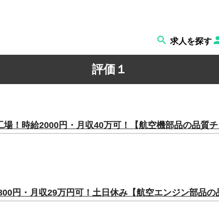

求人を探す
評価１
場！時給2000円・月収40万可！【航空機部品の品質チ
800円・月収29万円可！土日休み【航空エンジン部品の