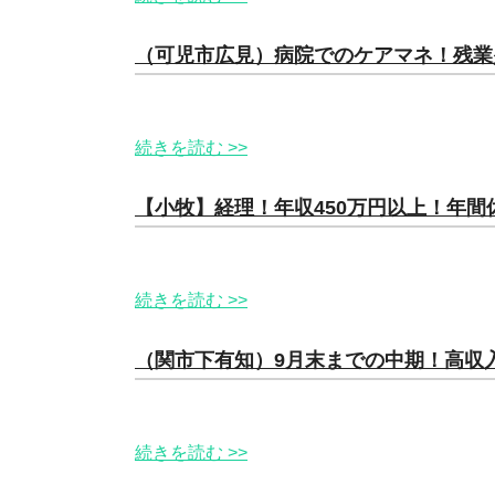
（可児市広見）病院でのケアマネ！残業
続きを読む >>
【小牧】経理！年収450万円以上！年間
続きを読む >>
（関市下有知）9月末までの中期！高収入
続きを読む >>