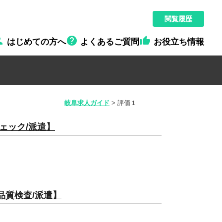
閲覧履歴



はじめての方へ
よくあるご質問
お役立ち情報
岐阜求人ガイド
>
評価１
ェック/派遣】
品質検査/派遣】