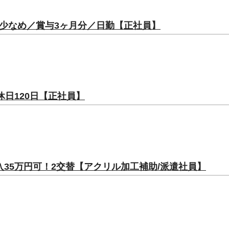
少なめ／賞与3ヶ月分／日勤【正社員】
休日120日【正社員】
35万円可！2交替【アクリル加工補助/派遣社員】